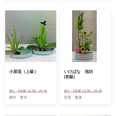
小原流（上級）
いけばな　池坊

(初級)
第1・3水曜 16:00～20:30
第1・3月曜 13:00～20:30
畑中 豊月
芝田 雅美