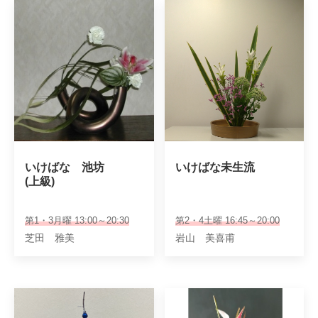
いけばな　池坊

いけばな未生流
(上級)
第1・3月曜 13:00～20:30
第2・4土曜 16:45～20:00
芝田 雅美
岩山 美喜甫