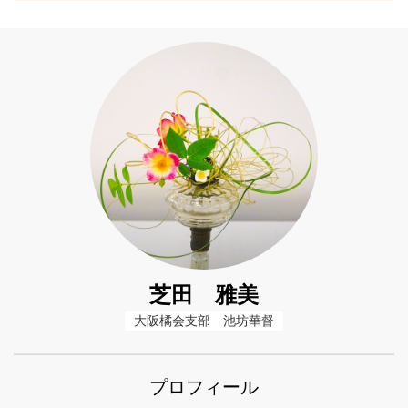
芝田 雅美
大阪橘会支部　池坊華督
プロフィール