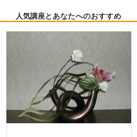
くどやま芸術祭2016（和歌山 招待）
世界民族祭まくに美術展
（和歌山 招待 パリ在住作家Mylena氏とコラボ）
2017年UNKOWN ASIA EXRA 2017(選抜）
2021年中津アートフェスティバル2021
2022年茶屋町スロウディ1,000,000人のキャンドルナイト
中津アートフェスティバル2022
関西大学文学部哲学科卒
在学中、劇団活動に参加
劇団☆新感線をはじめ、関西の小劇団で小道具制作として
活動。
同時に花の世界へ
劇団活動の影響もあり花のみの創作だけではなく、アルミ
鉛などの金億・異質素材との融合を愉しむ。
教室では、ナチュラルな作品からハードコアな作品まで
幅広く個性的な作品制作の感性を導き出す指導
を行ってる。また、書や絵画などの異業種作家とのコラボ
レーション活動も数多くこなし、空間全体を書・絵画の額