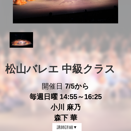
松山バレエ 中級クラス　
開催日
7/5から
毎週日曜 14:55～16:25
小川 麻乃
森下 華
講師詳細▼