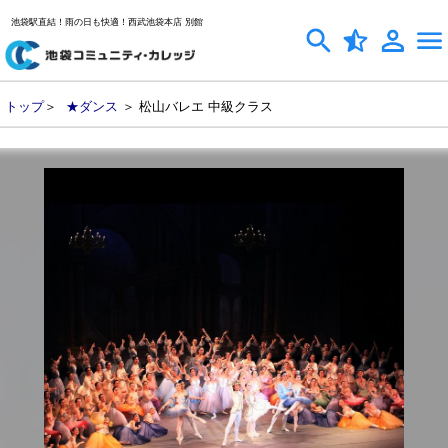
池袋駅直結！雨の日も快適！西武池袋本店 別館
トップ
＞
★ダンス
＞ 松山バレエ 中級クラス