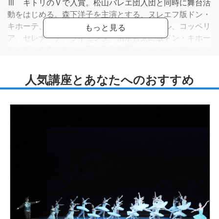
Ⅲ キトリのＶで入賞。松山バレエ団入団と同時に舞台活
動をはじめる。森下洋子を主演とする、ヌレエフ版ドン・
キホーテ、白鳥の湖、くるみ割り人形、ジゼル、コッペリ
ア、セレナーデ、ライモンダ、清水哲太郎版ドン・キホー
テ、眠れる森の美女、新当麻曼陀羅、ロッシーニディベル
ティメント、夢の王国に出演。1988年エジンバラ国際フ
ェスティバル公演に出演。1989年 バレエ団現役舞台活
動を引退。ドイツに渡り、シュトゥットガルトバレエ団を
はじめ、スイス、オランダのバレエ団にて研鑽を積む。
1990年 松山バレエ学校本校、千葉パルコ ジュニア
クラシックバレエの教師となる。1991年朝日カルチャー
センター千葉教室、池袋コミュニティ・カレッジの教師と
なる。1996年 松山樹子と共に都立南高等学校(現・都立
美原高等学校）にてワークショップ。パ・ド・カトルを踊
る。1997年東京国際フォーラム杮落とし、歌劇「アイー
ダ」にソリスト出演。1999年松山バレエ団「くるみ割り
人形」アラブ・ソリスト出演。2001年森下洋子舞踊歴50
周年記念作品「アレテー」「On the Dancing Planet」に出
演。