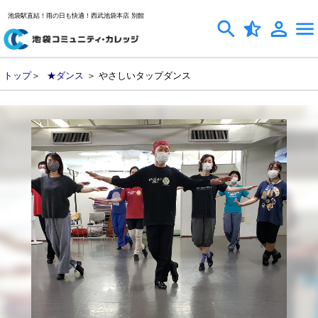
池袋駅直結！雨の日も快適！西武池袋本店 別館
トップ
＞
★ダンス
＞ やさしいタップダンス