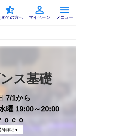
初めての方へ
マイページ
メニュー
ンス基礎　
日
7/1から
曜 19:00～20:00
ｙｏｃｏ
講師詳細▼