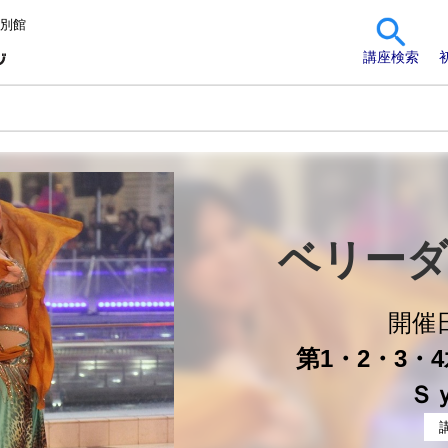
 別館
講座検索
礎
ベリーダ
開催
第1・2・3・4水
Ｓ