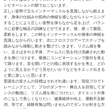
ンビネーションの順でおこないます。
正しい姿勢で立ちインナーマッスルを意識しながら鍛えま
す。身体の仕組みや筋肉の伸縮を感じながらトレーニング
することにより正しい姿勢を保ちながら足を上げ、バラン
スに必要な軸足の訓練などができます。後、座って腹筋、
柔軟をします。この時もインナーマッスルや身体の伸縮を
意識しながら行います。次にクロスフロアーでステップを
踏みながら移動し動きを繋げていきます。リズム感を養
い、足さばきや上半身、アームスに気を付け洗練された動
きを身につけます。最後にコンビネーションで振付を覚え
て踊ります。音を聞いてどの様に表現するかを考え、どの
ように見えるか？どう見せたいか？などをチエック出きる
と更に楽しいと思います。
受講生の皆さんの目標はそれぞれ違います。現役プロでト
レーニングとして、プロのダンサー・舞台人を目指してダ
ンスの勉強に、リズム感を身につけたい、ダイエットや身
のこなしで美しくなりたい、健康維持や向上、運動不足解
消、等です。経験有無は問いませんのでダンスが好きな方