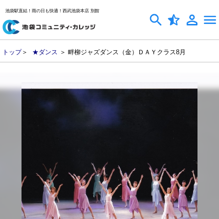
池袋駅直結！雨の日も快適！西武池袋本店 別館
トップ
＞
★ダンス
＞ 畔柳ジャズダンス（金）ＤＡＹクラス8月