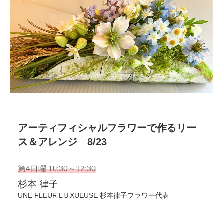
素材にチャレンジしています。
講師インスタ<
https://instagram.com/yoko.hirosawa?
igshid=12k9cqski89xi
>