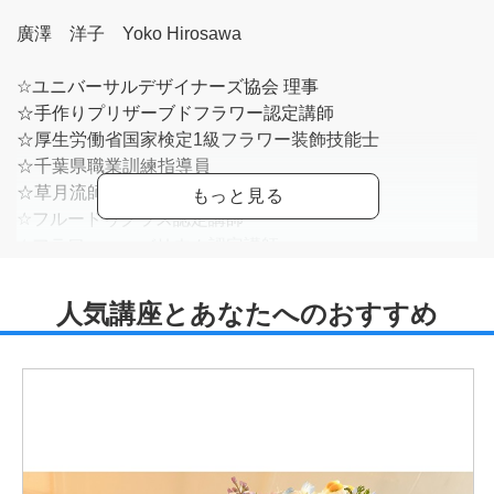
廣澤 洋子 Yoko Hirosawa
☆ユニバーサルデザイナーズ協会 理事
☆手作りプリザーブドフラワー認定講師
☆厚生労働省国家検定1級フラワー装飾技能士
☆千葉県職業訓練指導員
☆草月流師範
☆フルードゥグラス認定講師
☆フラワーハーバリウム認定講師
☆ナチュラルドライアレンジメント認定講師
☆ソラフラワー協会認定講師
☆Very Smile 主宰 <
https://verysmile.my.canva.site/
>
生花から作るプリザーブドフラワーの世界に魅了され、
UDSの指導者として、スクールでのレッスンを中心に手
作りプリザーブドフラワーの普及を推進しています。花以
外の野菜、パン、サボテンなど、見たことのないようなプ
リザーブドフラワーを作る楽しさをお伝えしたく、新しい