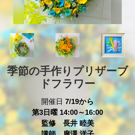
季節の手作りプリザーブ
ドフラワー
開催日
7/19から
第3日曜 14:00～16:00
監修 長井 睦美
講師 廣澤 洋子