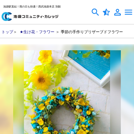
池袋駅直結！雨の日も快適！西武池袋本店 別館
トップ
＞
★生け花・フラワー
＞ 季節の手作りプリザーブドフラワー