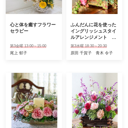
心と体を癒すフラワー
ふんだんに花を使った
セラピー
イングリッシュスタイ
ルアレンジメント　夜
クラス（初級・専科）
第3金曜 13:00～15:00
第3水曜 18:30～20:30
尾上 郁子
原田 千賀子 青木 令子