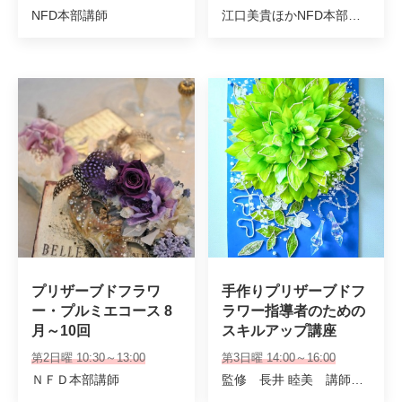
NFD本部講師
江口美貴ほかNFD本部講師
プリザーブドフラワ
手作りプリザーブドフ
ー・プルミエコース 8
ラワー指導者のための
月～10回
スキルアップ講座
第2日曜 10:30～13:00
第3日曜 14:00～16:00
ＮＦＤ本部講師
監修 長井 睦美 講師 廣澤 洋子