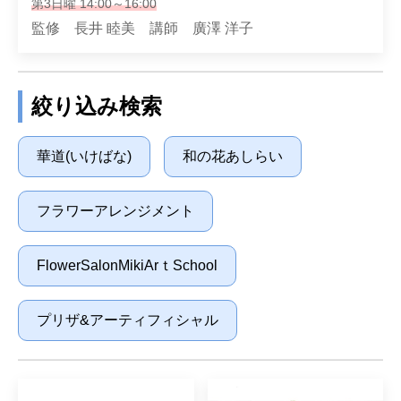
第3日曜 14:00～16:00
監修 長井 睦美 講師 廣澤 洋子
絞り込み検索
華道(いけばな)
和の花あしらい
フラワーアレンジメント
FlowerSalonMikiArｔSchool
プリザ&アーティフィシャル