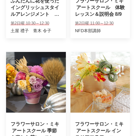
ふんだんに花を使った
フラワーサロン・ミキ
イングリッシュスタイ
 アートスクール　体験
ルアレンジメント　初
レッスン＆説明会 8/9
級・日曜クラス
第2日曜 10:30～12:30
第2日曜 11:00～12:30
土屋 禮子 青木 令子
NFD本部講師
フラワーサロン・ミキ
フラワーサロン・ミキ
 アートスクール 季節
 アートスクール イン