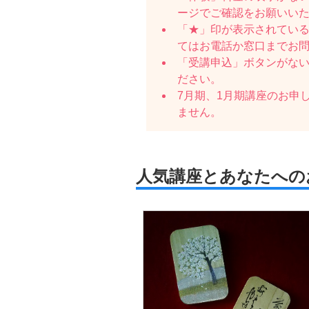
ージでご確認をお願いい
「★」印が表示されている
てはお電話か窓口までお
「受講申込」ボタンがな
ださい。
7月期、1月期講座のお申
ません。