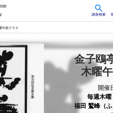
 別館
講座検索
曜午前クラス
金子鴎亭
木曜午
開催
毎週木曜 1
福田 鷲峰（