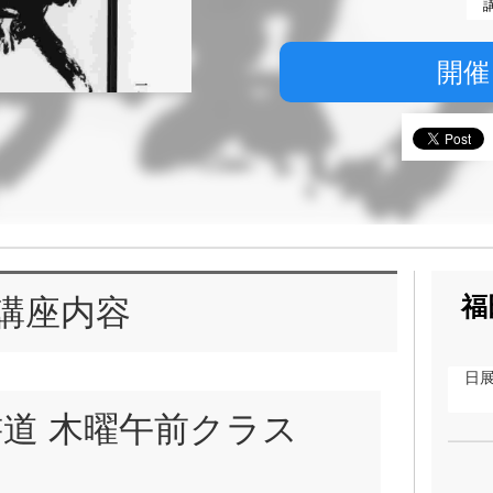
開催
福
講座内容
日
書道 木曜午前クラス