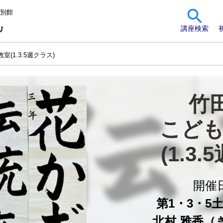
 別館
講座検索
(1.3.5週クラス)
竹田
こども
(1.3
開催
第1・3・5土曜
北村 雅香（