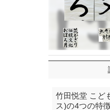
竹田悦堂 こども
ス)の4つの特