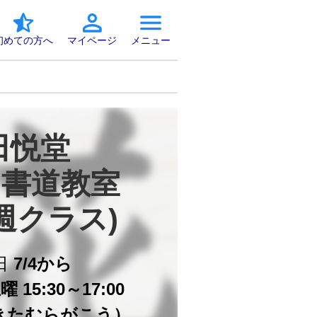
初めての方へ
マイページ
メニュー
悦堂 

書道教室

.5週クラス)
日
7/4から
 15:30～17:00
きたむらがこう）