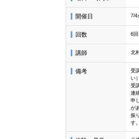
開催日
7/
回数
6回
講師
北
備考
受
い
受
連
申
が
振
す