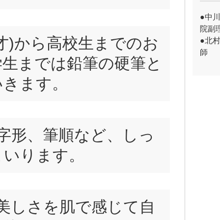
●中
院副
6才)から高校生までのお
●北
師
学生までは鉛筆の硬筆と
いきます。
字形、筆順など、しっ
まいります。
の美しさを肌で感じて自