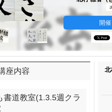
開催
北
講座内容
書道教室(1.3.5週クラ
徴