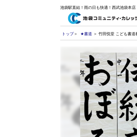
池袋駅直結！雨の日も快適！西武池袋本店
トップ
＞
★書道
＞ 竹田悦堂 こども書道教室