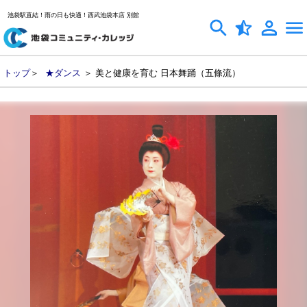
池袋駅直結！雨の日も快適！西武池袋本店 別館
トップ
＞
★ダンス
＞ 美と健康を育む 日本舞踊（五條流）