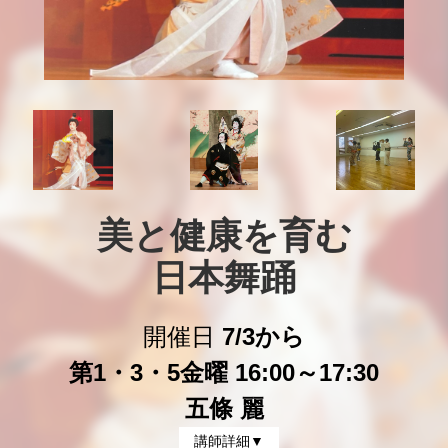
美と健康を育む

日本舞踊
開催日
7/3から
第1・3・5金曜 16:00～17:30
五條 麗
講師詳細▼