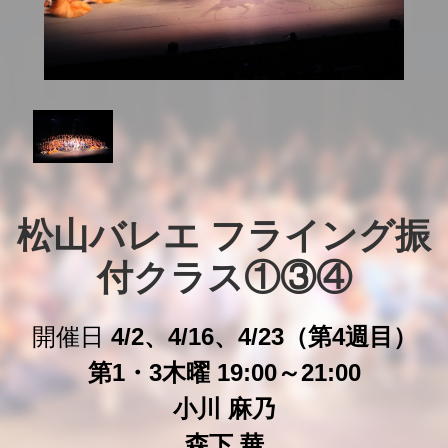
松山バレエ フライング振
付クラス①③④
開催日
4/2、4/16、4/23（第4週目）
第1・3木曜 19:00～21:00
小川 麻乃
森下 華