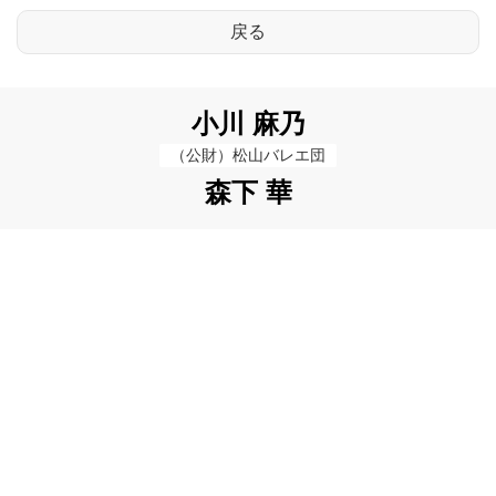
小川 麻乃
（公財）松山バレエ団
森下 華