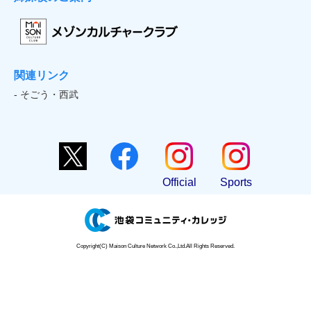
関連リンク
- そごう・西武
Official
Sports
Copyright(C) Maison Culture Network Co.,Ltd.All Rights Reserved.