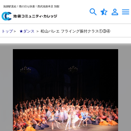
池袋駅直結！雨の日も快適！西武池袋本店 別館
トップ
＞
★ダンス
＞ 松山バレエ フライング振付クラス①③④