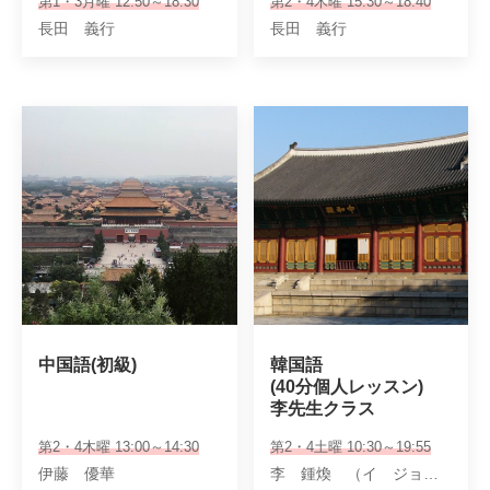
第1・3月曜 12:50～18:30
第2・4木曜 15:30～18:40
長田 義行
長田 義行
中国語(初級)
韓国語

(40分個人レッスン)

李先生クラス
第2・4木曜 13:00～14:30
第2・4土曜 10:30～19:55
伊藤 優華
李 鍾煥 （イ ジョンファン）