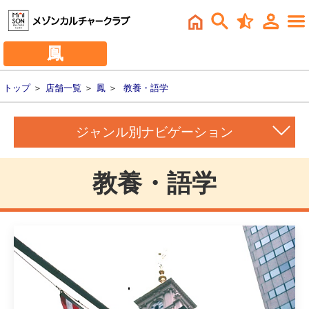
鳳
トップ
＞
店舗一覧
＞
鳳
＞
教養・語学
ジャンル別ナビゲーション
教養・語学