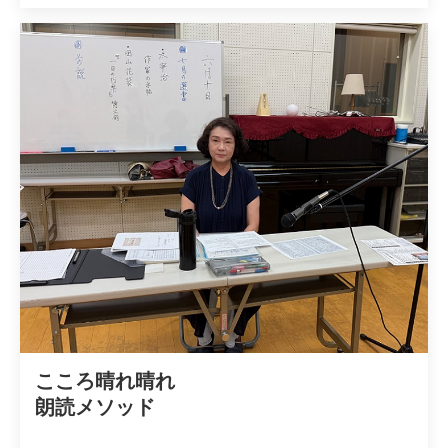
こころ晴れ晴れ

朗読メソッド