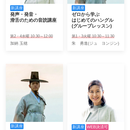
新講座
新講座
発声・発音・

ゼロから学ぶ

滑舌のための音読講座
はじめてのハングル

(グループレッスン)
第2・4水曜 10:30～12:00
第1・3火曜 10:30～11:30
加納 玉穂
朱 勇進(ジュ ヨンジン)
新講座
新講座
WEB決済可