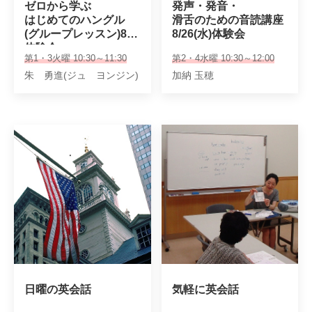
ゼロから学ぶ

発声・発音・

はじめてのハングル

滑舌のための音読講座

(グループレッスン)8/4
8/26(水)体験会
体験会
第1・3火曜 10:30～11:30
第2・4水曜 10:30～12:00
朱 勇進(ジュ ヨンジン)
加納 玉穂
日曜の英会話
気軽に英会話