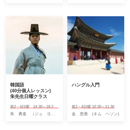
韓国語

ハングル入門
(40分個人レッスン)

朱先生日曜クラス
第2・4日曜 14:30～18:25 ※40分個人レッスン
第2・4日曜 10:30～11:30
朱 勇進 （ジュ ヨンジン）
金 恵善 (キム ヘソン)