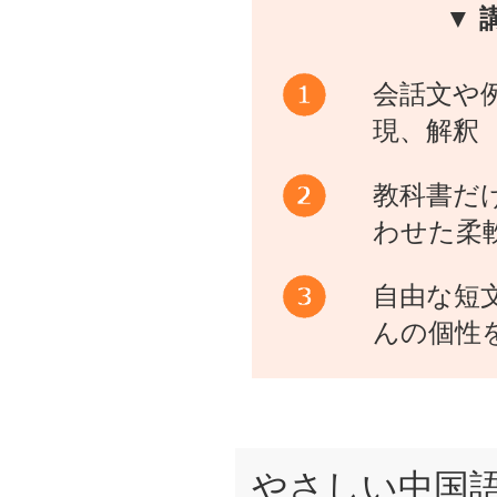
▼ 
会話文や
現、解釈
教科書だ
わせた柔
自由な短
んの個性
やさしい中国