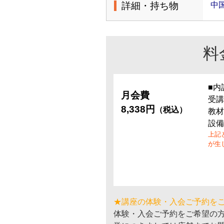
詳細・持ち物
中国
料
■内
月会費
受講
8,338円
（税込）
教材
設備
上記
が生
★講座の体験・入会ご予約を
体験・入会ご予約をご希望の