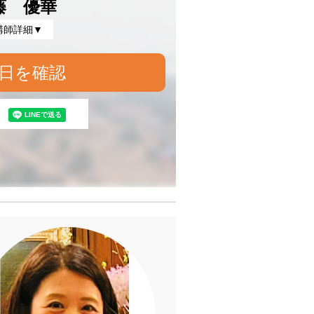
藤 優華
講師詳細▼
日を確認