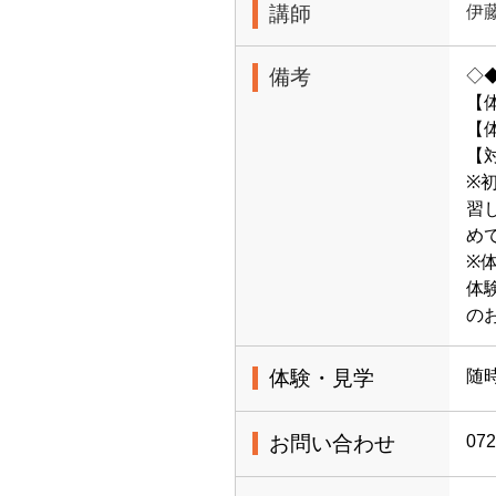
講師
伊
備考
◇
【
【体
【
※
習
め
※
体
の
体験・見学
随
お問い合わせ
072