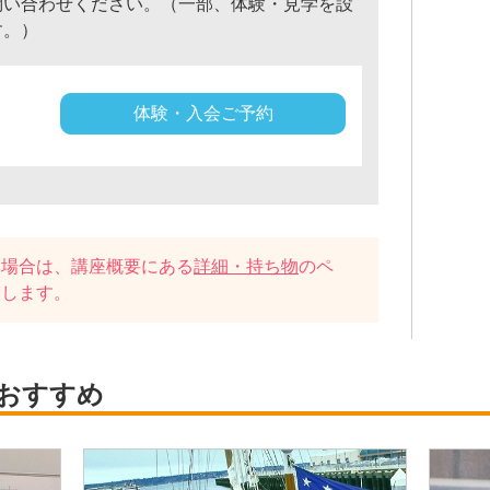
問い合わせください。（一部、体験・見学を設
す。）
体験・入会ご予約
い場合は、講座概要にある
詳細・持ち物
のペ
たします。