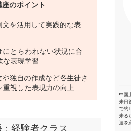
講座のポイント
例文を活用して実践的な表
けにとらわれない状況に合
軟な表現学習
文や独自の作成など各生徒さ
を重視した表現力の向上
中国
来日
で約
来る
達を
語：経験者クラス