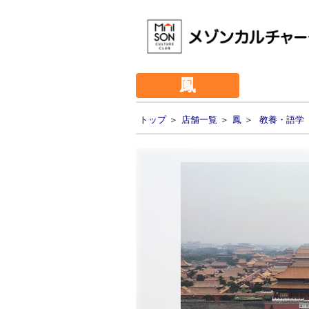
鳳
トップ
＞
店舗一覧
＞
鳳
＞
教養・語学