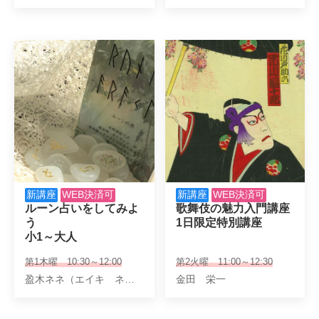
新講座
WEB決済可
新講座
WEB決済可
ルーン占いをしてみよ
歌舞伎の魅力入門講座

う

1日限定特別講座
小1～大人
第1木曜 10:30～12:00
第2火曜 11:00～12:30
盈木ネネ（エイキ ネネ）
金田 栄一