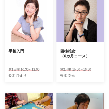
手相入門
四柱推命

（6カ月コース）
第1日曜 10:30～12:00
第2月曜 15:00～16:30
鈴木 ひまり
香江 萃光