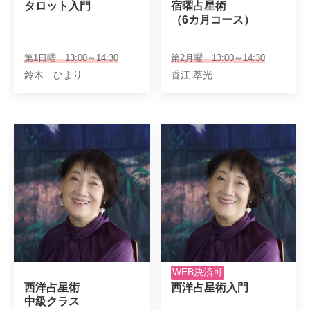
タロット入門
宿曜占星術

（6カ月コース）
第1日曜 13:00～14:30
第2月曜 13:00～14:30
鈴木 ひまり
香江 萃光
WEB決済可
西洋占星術

西洋占星術入門
中級クラス