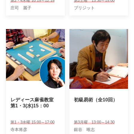
第2・4木曜 10:15～12:15
第2土曜 13:30～15:00
庄司 麗子
ブリジット
レディース麻雀教室

初級易術（全10回）
第1・3(水)15：00
第1・3水曜 15:00～17:00
第3月曜 13:00～14:30
寺本将彦
銀谷 唯志