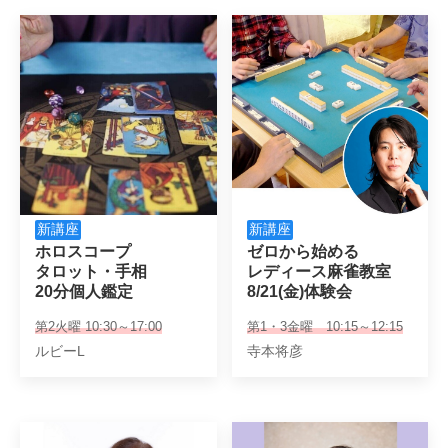
新講座
新講座
ホロスコープ

ゼロから始める

タロット・手相

レディース麻雀教室

20分個人鑑定
8/21(金)体験会
第2火曜 10:30～17:00
第1・3金曜 10:15～12:15
ルビーL
寺本将彦