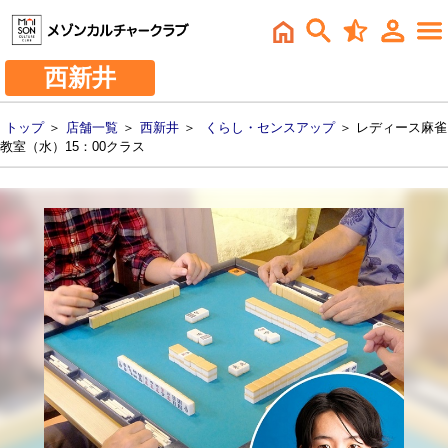
西新井
トップ
＞
店舗一覧
＞
西新井
＞
くらし・センスアップ
＞ レディース麻雀
教室（水）15：00クラス