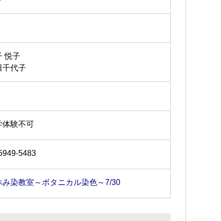
子 悦子
田千代子
学体験不可
5949-5483
休み染教室～ボタニカル染色～7/30