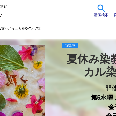
 別館
講座検索
室～ボタニカル染色～7/30
新講座
夏休み染
カル染
開
第5水曜 1
金