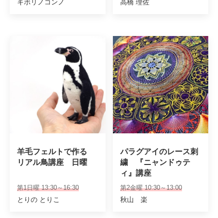
キボリノコンノ
高橋 理佐
羊毛フェルトで作る　
パラグアイのレース刺
リアル鳥講座　日曜
繍　『ニャンドゥテ
ィ』講座
第1日曜 13:30～16:30
第2金曜 10:30～13:00
とりの とりこ
秋山 楽