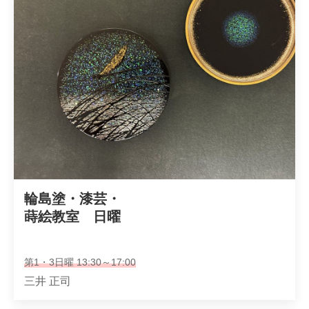
輪島塗・漆芸・

蒔絵教室　日曜
第1・3日曜 13:30～17:00
三井 正司