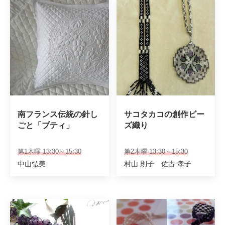
南フランス伝統の針し
サコタカコの創作ビー
ごと「ブティ」
ズ織り
第1木曜 13:30～15:30
第2木曜 13:30～15:30
中山弘美
村山 則子 佐古 孝子