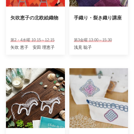
矢吹恵子の北欧絵織物
手織り・裂き織り講座
第2・4水曜 10:15～12:15
第3金曜 13:00～15:30
矢吹 恵子 安田 理恵子
浅見 聡子