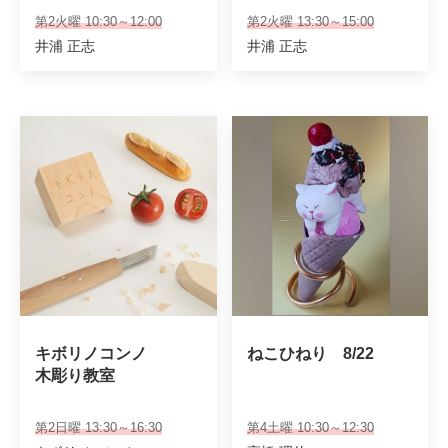
前
後
第2火曜 10:30～12:00
第2火曜 13:30～15:00
井浦 正志
井浦 正志
キボリノコンノ

ねこひねり　8/22
木彫り教室　
第2日曜 13:30～16:30
第4土曜 10:30～12:30