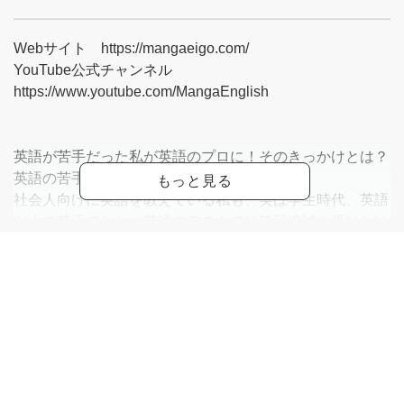
Webサイト https://mangaeigo.com/
YouTube公式チャンネル
https://www.youtube.com/MangaEnglish
英語が苦手だった私が英語のプロに！そのきっかけとは？
英語の苦手な学生時代
社会人向けに英語を教えている私も、実は学生時代、英語
が大の苦手でした。英語のテストでは毎回追試を受けなけ
れば単位がもらえず、英語の授業は大嫌いでした。そのせ
いで、行きたかった大学に進学できず、英語の成績が悪く
ても入学できた大学に仕方なく進みました。
英語に目覚めたきっかけ
大学在学中に結婚し、娘が生まれました。私が英語に興味
を持ち始めたのは、この娘の存在がきっかけでした。英語
が苦手で進学先を選べなかった私と同じ体験を娘にさせた