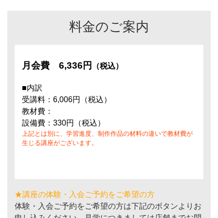
春と秋に発表会と交流を兼ねたランチ会を予定していま
す。英語に興味がある人同士が集まることでモチベーショ
料金のご案内
ン維持にもつながり、お互いに良い刺激を受けることがで
きます。もちろん、発表会は自由参加で、食事のみの参加
も大歓迎です。
月会費
6,336円
（税込）
さあ、あなたも私たちと一緒に楽しく英語を学び、成長し
ていきましょう！
■内訳
受講料：6,006円（税込）
教材費：
設備費：330円（税込）
上記とは別に、学習進度、制作作品の材料の違いで教材費が
生じる講座がございます。
★講座の体験・入会ご予約をご希望の方
体験・入会ご予約をご希望の方は下記のボタンよりお
申し込みください。見学につきましては店舗までお問