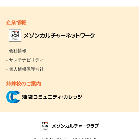
る、まさに「大人のための英語絵本の読み聞かせ」プログ
ラムです。
企業情報
漫画と英語の融合
『マンガENGLISH』は、1タイトルあたり2～3分ほどの小
さな漫画ストーリーが全部で100タイトル。スマートフォ
- 会社情報
ンのアプリでスキマ時間に学べます。日本人は漫画が大好
き。それなのに、今まで英語学習に漫画を使わなかったの
- サステナビリティ
は不思議なくらいです。
- 個人情報保護方針
英語を英語のまま理解する
姉妹校のご案内
オリジナルが日本語の漫画のセリフを英語に訳したもの
は、英語学習には向きません。なぜなら、英文を読むとど
うしても日本語に訳してしまうため、英語を英語のまま理
解することが難しくなるからです。『マンガENGLISH』
では、イラストには一切セリフを入れていません。登場人
物たちのセリフはすべて動画の中に入っています。