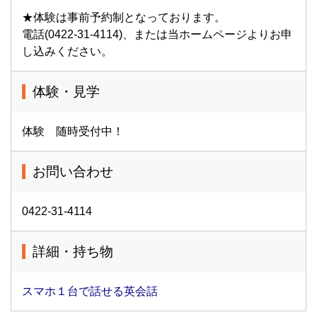
★体験は事前予約制となっております。
初心者に安心のマンガ
電話(0422-31-4114)、または当ホームページよりお申
ENGLISH
し込みください。
体験・見学
英語初心者の方には、シンプルな単語（ネイティブ同士で
も必要十分な3,000語）と漫画で構成された「マンガ
体験 随時受付中！
ENGLISH」というオリジナルの学習カリキュラムをご用
意しています。楽しく学びながら、確実に英語力をアップ
させましょう。
お問い合わせ
0422-31-4114
発表会のある英語スクール
詳細・持ち物
ピアノ教室に通われた経験のある方はご存じかと思います
が、発表会があることで、いい意味でのプレッシャーがか
スマホ１台で話せる英会話
かり、練習にも身が入ります。当スクールでも、年２回、