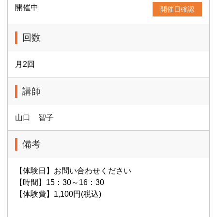
開催中
開催日確認
ChatGPTがカッコいいネイティブ英語を教えてくれて
回数
も、それを覚えられなければ意味がありません。でも、大
丈夫です。私たちにはそれを解決する良い方法がありま
す。
月2回
講師
長い歴史と実績のある学習メニ
ュー
山口 智子
備考
当スクールでは、同時通訳を養成する際に使われる「シャ
ドーイング・リピート・リプロダクション」というトレー
【体験日】お問い合わせください
ニング・メニューをご用意しています。これらは長い歴史
【時間】15：30～16：30
と豊富な実績があり、確実に力がつく方法ですのでご安心
【体験費】1,100円(税込)
ください。