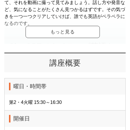
て、それを動画に撮って見てみましょう。話し方や発音な
ど、気になることがたくさん見つかるはずです。その気づ
きを一つ一つクリアしていけば、誰でも英語がペラペラに
なるのです。
ChatGPTでネイティブ英語を
手に入れる
講座概要
「英文なんて自分で作れない」と思われるかもしれません
が、今どきはあの「ChatGPT」を使えば、ネイティブ英
曜日・時間帯
語の表現をネイティブの発音付きで簡単に手に入れること
ができます。それを覚えて、スマホを「動画」「セルフィ
第2・4火曜 15:30～16:30
ーモード」にして、自撮りするだけです。
開催日
ネイティブ英語を覚える方法