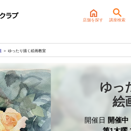
店舗を探す
講座検索
道
＞ ゆったり描く絵画教室
ゆっ
絵
開催日
開催中 
第1木曜 1