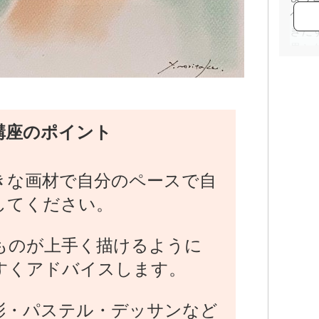
ペン
きだ
界と
現在
都、
関西
素描
講座のポイント
きな画材で自分のペースで自
してください。
ものが上手く描けるように
すくアドバイスします。
彩・パステル・デッサンなど