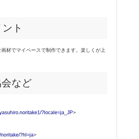
メント
な画材でマイペースで制作できます。楽しくが上
協会など
yasuhiro.noritake1/?locale=ja_JP
>
noritake/?hl=ja
>