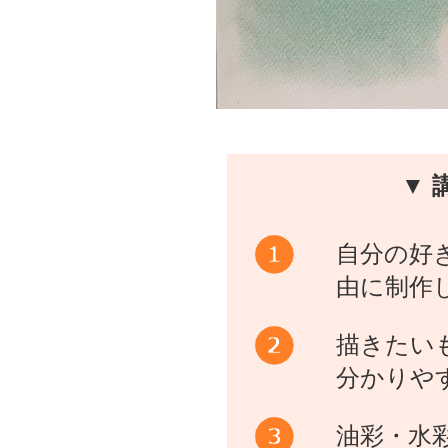
▼ 
自分の好
由に制作
描きたい
分かりや
油彩・水