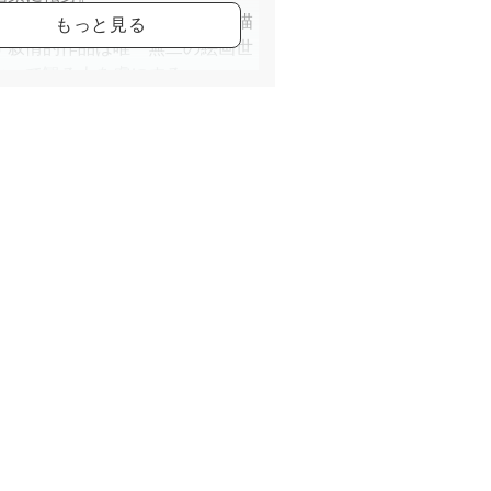
ティングナイフとティッシュで描
す叙情的作品は唯一無二の絵画世
なって観る人を虜にする。
毎年全国有名百貨店や銀座、京
大阪の画廊にて個展開催。また、
圏で油彩画、水彩画、パステル、
の教室を多数開講中。