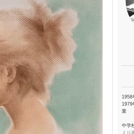
195
197
業
中学
より