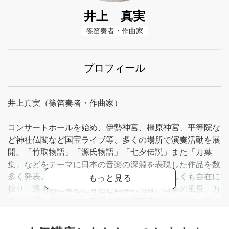
井上 真実
篠笛奏者・作曲家
プロフィール
井上真実（篠笛奏者・作曲家）
コンサートホールを始め、伊勢神宮、橿原神宮、平等院な
ど神社仏閣など国宝ライブ等、多くの場所で演奏活動を展
開。「竹取物語」「源氏物語」「七夕伝説」また「万葉
集」などをテーマに日本の音楽の深淵を表現した作品を数
多く発表。高い評価を得ている。優しくも激しくも自在に
操り、透明感に富んだ音色と四季の情景、日本の風景、万
葉の世界を情緒豊かに表現する篠笛奏者として注目を集め
ている。
童謡・叙情歌のアルバム「浜辺の歌」他８枚、万葉集をテ