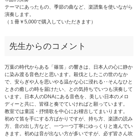
テーマにあったもの、季節の曲など、楽譜集を使いながら
演奏します。
（１冊￥5,000で購入していただきます）
先生からのコメント
万葉の時代からある「篠笛」の響きは、日本人の心に静か
に染み渡る音色だと思います。殺伐としたこの世のなか
で、安らぎや人を思いやる温かな心に浸れる‥そんなひと
ときの癒しの時を届けたい、との気持ちでいつも演奏して
います。日本人のDNAにある音色を、美しい日本のメロ
ディーと共に、皆様と奏でていければと願っています。
教室では童謡・抒情歌を中心にお稽古してまいります。
初めて笛を手にする方ばかりですが、持ち方、楽譜の読み
方、音の出し方など、一つ一つ丁寧にゆっくりと進んでい
きます。初めは音が出ない方が多いですが、必ず皆さん吹