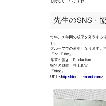
お待ちしていますね。
先生のSNS・
毎年、１年間の成果を発表する
す。
グループでの演奏となります。
『YouTube』
篠笛の響き Production
篠笛の息吹 井上真実
『blog』
URL:<
http:shinobuemami.com
>