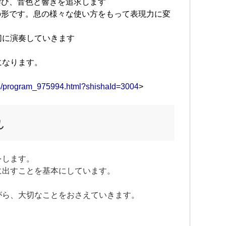
学び、音色と響きを追求します
の形です。息の様々な使い方をもって表現力に変
切に演奏していきます
になります。
ams/program_975994.html?shishaId=3004
>
れ
をします。
に出すことを基本にしています。
がら、大切なことをおさえていきます。