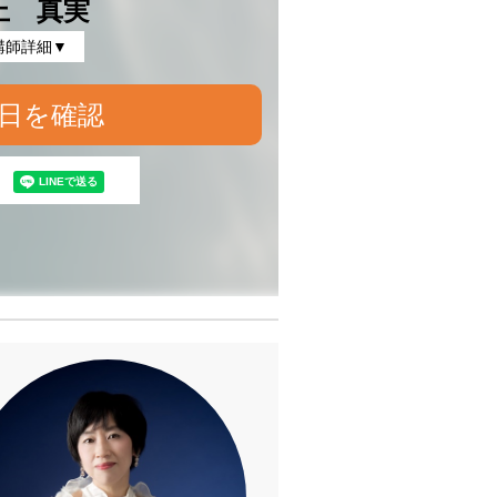
上 真実
講師詳細▼
日を確認