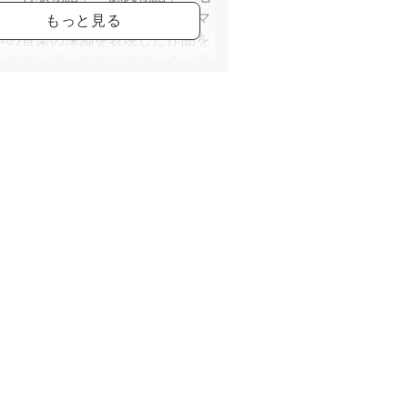
説」また「万葉集」などをテーマ
本の音楽の深淵を表現した作品を
く発表。高い評価を得ている。優
も激しくも自在に操り、透明感に
だ音色と四季の情景、日本の風
万葉の世界を情緒豊かに表現する
奏者として注目を集めている。
・叙情歌のアルバム「浜辺の歌」
枚、万葉集をテーマにしたアルバ
枚をはじめ、「源氏物語」「織姫
」「輝夜」など20数枚を意欲的に
。小学校はじめ、子供から大人ま
く篠笛指導。YouTube動画配信
広い活動を続けている。