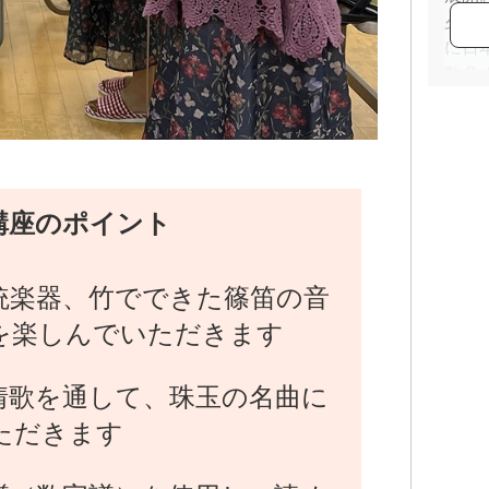
夕伝
に日
数多
しく
富ん
景、
篠笛
童謡
講座のポイント
他８
ム５
の恋
統楽器、竹でできた篠笛の音
発表
を楽しんでいただきます
で幅広
と幅
情歌を通して、珠玉の名曲に
ただきます