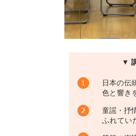
▼ 
日本の伝
色と響き
童謡・抒
ふれてい