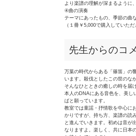
より楽譜の理解が深まるように
④曲の演奏
テーマにあったもの、季節の曲
（１冊￥5,000で購入していた
先生からのコ
万葉の時代からある「篠笛」の
います。殺伐としたこの世のな
そんなひとときの癒しの時を届
本人のDNAにある音色を、美し
ばと願っています。
教室では童謡・抒情歌を中心にお
かりですが、持ち方、楽譜の読
と進んでいきます。初めは音が
なりますよ。楽しく、共に日本