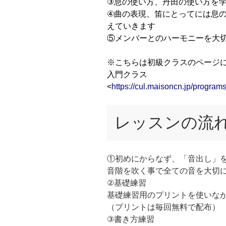
③息の使い方、丹田の使い方を
④曲の表現、笛にとってには息
えていきます
⑤メンバーとのハーモニーを大
※こちらは初級クラスのページ
入門クラス
<
https://cul.maisoncn.jp/progr
レッスンの流
①初めにからなず、「音出し」
音階を吹く事で全ての音を大切
②基礎練習
基礎練習用のプリントを使いな
（プリントは毎回無料で配布）
③書き方練習