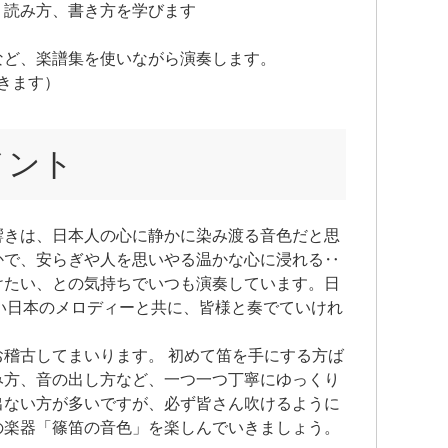
、読み方、書き方を学びます
など、楽譜集を使いながら演奏します。
だきます）
メント
響きは、日本人の心に静かに染み渡る音色だと思
かで、安らぎや人を思いやる温かな心に浸れる‥
けたい、との気持ちでいつも演奏しています。日
い日本のメロディーと共に、皆様と奏でていけれ
稽古してまいります。 初めて笛を手にする方ば
み方、音の出し方など、一つ一つ丁寧にゆっくり
出ない方が多いですが、必ず皆さん吹けるように
の楽器「篠笛の音色」を楽しんでいきましょう。