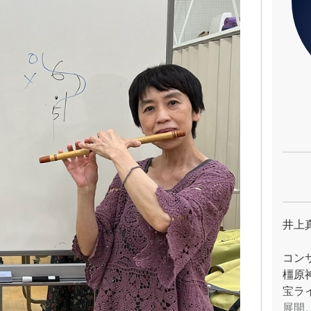
井上
コン
橿原
宝ラ
展開