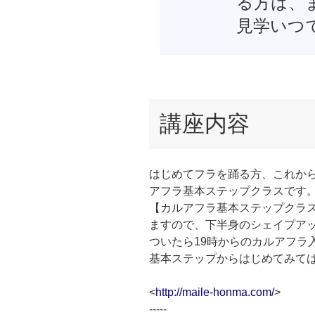
る方は、
見学いつ
講座内容
はじめてフラを踊る方、これか
アフラ基本ステップクラスです
【カルアフラ基本ステップクラ
ますので、下半身のシェイプア
ついたら19時からのカルアフラ
基本ステップからはじめてみては
<
http://maile-honma.com/
>
-----