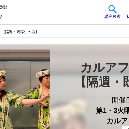
 別館
講座検索
 【隔週・既存生のみ】
カルアフ
【隔週・
開催
第1・3火曜 
カルア