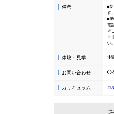
備考
■
す
■
電
※
き
い
体験・見学
体
お問い合わせ
03-
カリキュラム
カ