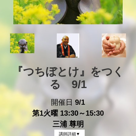
『つちぼとけ』をつく
る　9/1
開催日
9/1
第1火曜 13:30～15:30
三浦 尊明
講師詳細▼