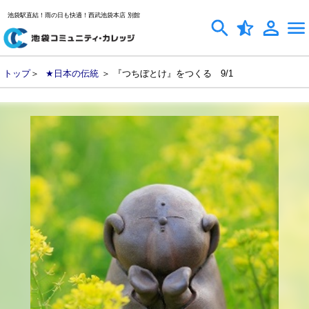
池袋駅直結！雨の日も快適！西武池袋本店 別館
トップ
＞
★日本の伝統
＞ 『つちぼとけ』をつくる 9/1