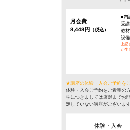
■内
月会費
受講
8,448円
（税込）
教材
設備
上記
が生
★講座の体験・入会ご予約を
体験・入会ご予約をご希望の
学につきましては店舗までお
定していない講座がございま
体験・入会