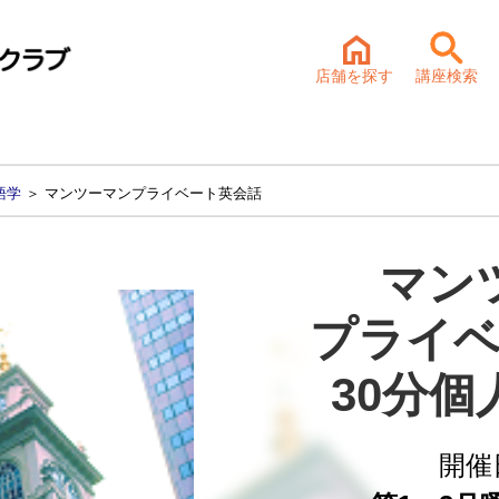
店舗を探す
講座検索
語学
＞ マンツーマンプライベート英会話
マン
プライベ
30分
開催