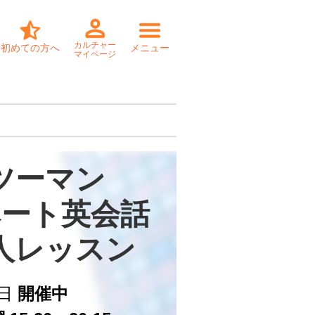
カルチャー
初めての方へ
メニュー
マイページ
ツーマン

ート英会話

個人レッスン
日
開催中