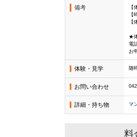
備考
【
【時
【体
★
電話
お
体験・見学
随
お問い合わせ
042
詳細・持ち物
マ
料