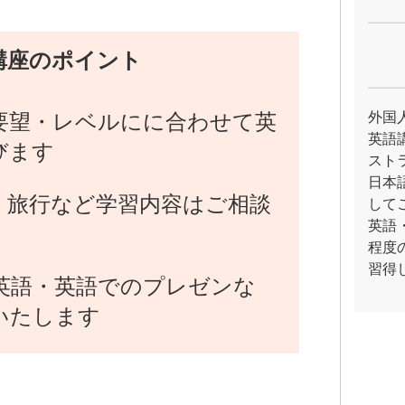
講座のポイント
要望・レベルにに合わせて英
外国
英語
びます
スト
日本
・旅行など学習内容はご相談
して
英語
程度
習得
英語・英語でのプレゼンな
いたします