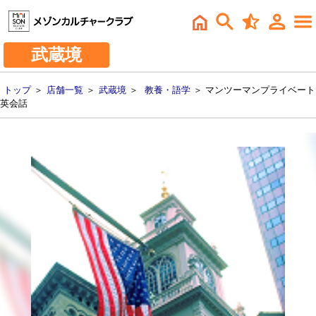
武蔵境
トップ
＞
店舗一覧
＞
武蔵境
＞
教養・語学
＞ マンツーマンプライベート
英会話