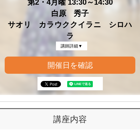
第2・4月曜 13:30～14:30
白原 秀子
サオリ カラウククイラニ シロハ
ラ
講師詳細▼
開催日を確認
講座内容