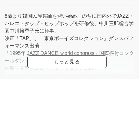
8歳より韓国民族舞踊を習い始め、のちに国内外でJAZZ・
バレエ・タップ・ヒップホップを研修後、中川三郎総合学
園中川裕季子氏に師事。
映画「TAP」、「東京ボーイズコレクション」ダンスパフ
ォーマンス出演。
「1995年 JAZZ DANCE ｗorld congress」国際振付コンク
ールダンサーとして出演、優勝。
桐朋学園芸術短期大学タップダンス講師。
カルチャースクールインストラクターを始め、発表会や公
演で多数振付。