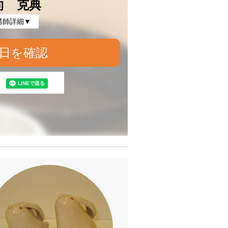
向 克典
講師詳細▼
日を確認