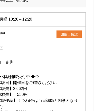
月曜 10:20～12:20
催中
開催日確認
1回
向 克典
◆ 体験随時受付中 ◆◇
体験日】開催日をご確認ください
験費】2,662円
教材費】 550円
体験作品】うつわ(色は当日講師と相談となり
)