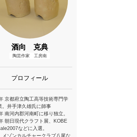
酒向 克典
陶芸作家　工房南
プロフィール
98年 京都府立陶工高等技術専門学
業。井手津久雄氏に師事
02年 南河内郡河南町に移り独立。
7年 朝日現代クラフト展、KOBE
nnale2007などに入選。
、メゾンカルチャークラブ八尾な