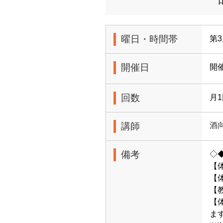
曜日・時間帯
第3
開催日
開
回数
月
講師
酒
備考
◇
【
【体
【
【
ます