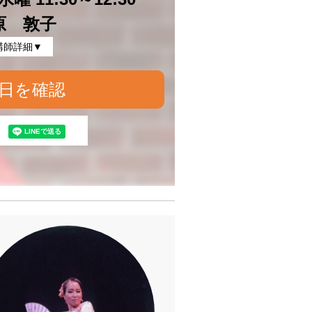
原 敦子
講師詳細▼
日を確認