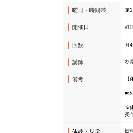
曜日・時間帯
第1
開催日
好
回数
月
講師
杉
備考
【
■体
※
受
体験・見学
随