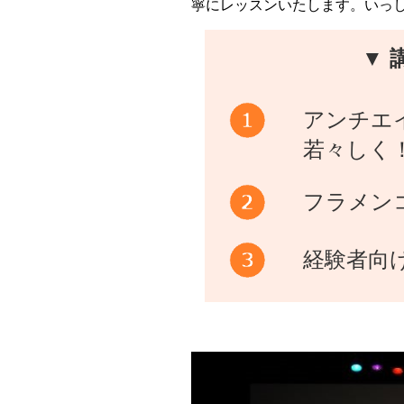
寧にレッスンいたします。いっし
▼ 
アンチエ
若々しく
フラメン
経験者向