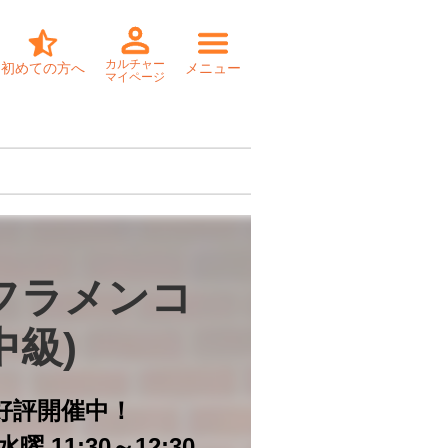
カルチャー
初めての方へ
メニュー
マイページ
フラメンコ

中級)
好評開催中！
曜 11:30～12:30