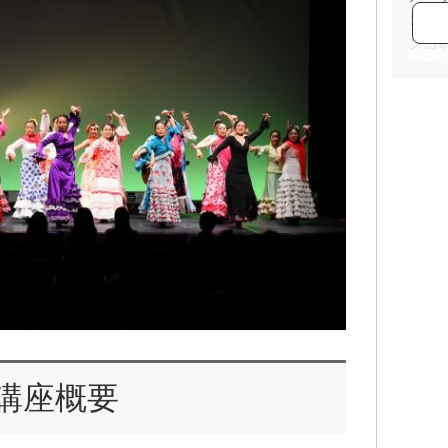
２０
ンコ教室
現在
役ダ
講座概要