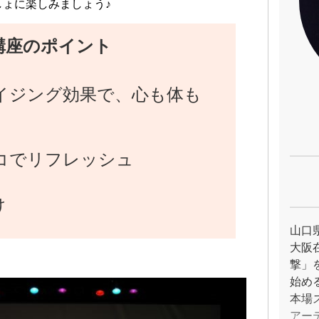
ょに楽しみましょう♪
講座のポイント
イジング効果で、心も体も
！
コでリフレッシュ
け
山口
大阪
撃」
始め
本場
アー