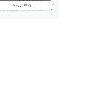
０５年１０月より、自身のフラメ
E studio azucarを主宰 。
も、舞台やイベントに出演する現
ンサー。