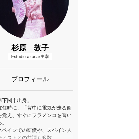
杉原 敦子
Estudio azucar主宰
プロフィール
県下関市出身。
在住時に、「背中に電気が走る衝
を覚え、すぐにフラメンコを習い
る。
スペインでの研鑽や、スペイン人
ティストとの共演も多数。