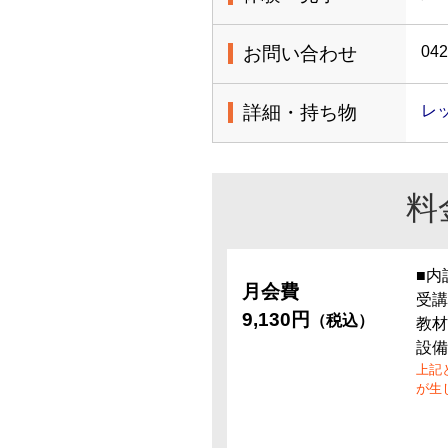
お問い合わせ
042
詳細・持ち物
レ
料
■内
月会費
受講
9,130円
（税込）
教材
設備
上記
が生