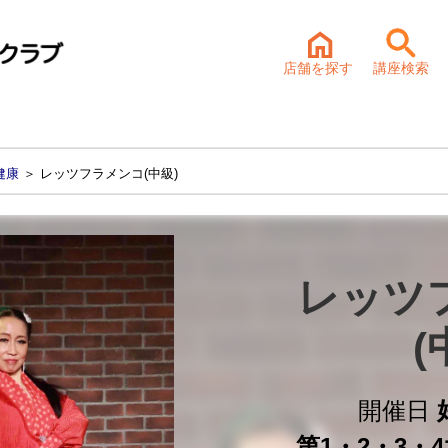
店舗を探す
講座検索
健康
＞ レッツフラメンコ(中級)
レッツ
(
開催日
第1・2・3・4水