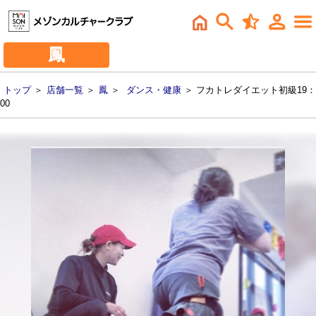
鳳
トップ
＞
店舗一覧
＞
鳳
＞
ダンス・健康
＞ フカトレダイエット初級19：
00