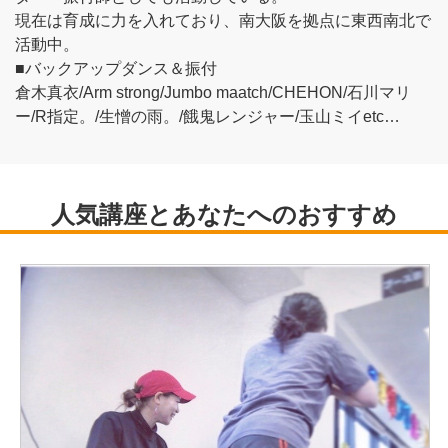
現在は育成に力を入れており、南大阪を拠点に東西南北で
活動中。
■バックアップダンス＆振付
倉木真衣/Arm strong/Jumbo maatch/CHEHON/石川マリ
ー/R指定。/生憎の雨。/餓鬼レンジャー/玉山ミイetc…