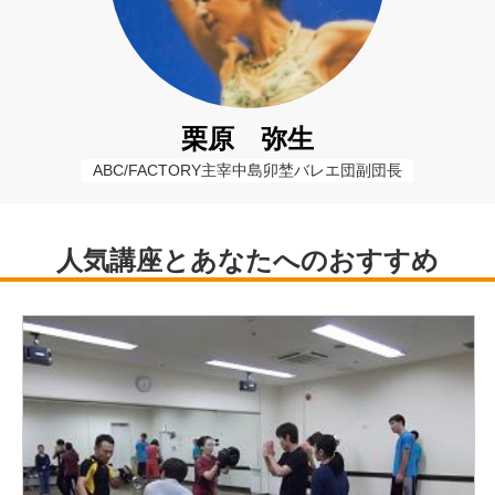
栗原 弥生
ABC/FACTORY主宰中島卯埜バレエ団副団長