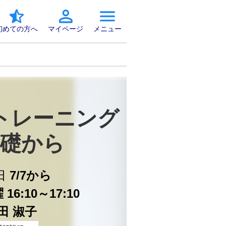
初めての方へ
マイページ
メニュー
トレーニング
礎から
日
7/7から
16:10～17:10
田 淑子