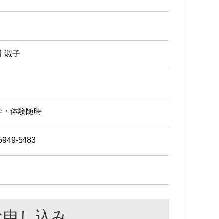
田 淑子
学・体験随時
5949-5483
お申し込み