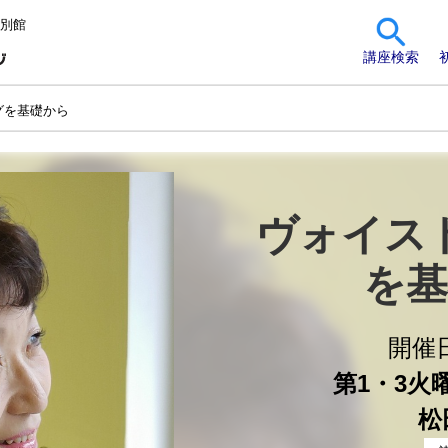
 別館
講座検索
グを基礎から
ヴォイス
を基
開催
第1・3火曜 
松