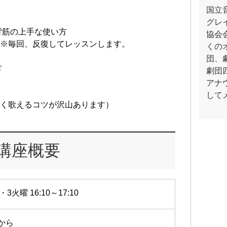
国立
グレ
背筋の上手な使い方
協会
 ※毎回、反復してレッスンします。
くの
団、
い方
劇団
アナ
して
手く歌えるコツが沢山あります）
講座概要
・3火曜 16:10～17:10
7から