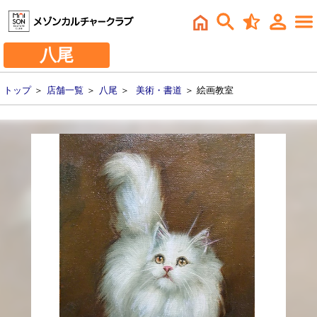
八尾
トップ
＞
店舗一覧
＞
八尾
＞
美術・書道
＞ 絵画教室