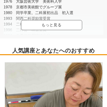
1976 大阪芸術大学 美術科入学
1978 京都市美術館でグループ展
1980 同学卒業。二科展初出品 初入選
1993 関西二科奨励賞受賞
1994 二科会 大阪市賞受賞
1996 二科会 特選受賞
1997 春季二科展招待出品
1998 二科会 会友推挙
2004 二科会 会友賞受賞
2006 二科会 会員推挙
現在 二科会会員 審査員
日本美術家連盟会員