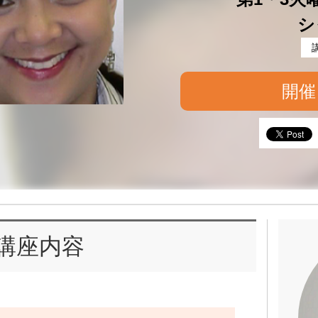
シ
開催
講座内容