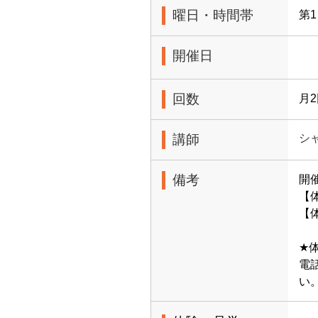
曜日・時間帯
第1
開催日
回数
月
講師
シ
備考
開
【体
【
★
電
い