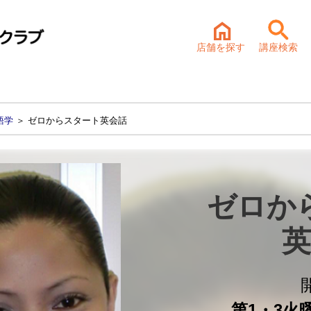
店舗を探す
講座検索
語学
＞ ゼロからスタート英会話
ゼロか
英
第1・3火曜 