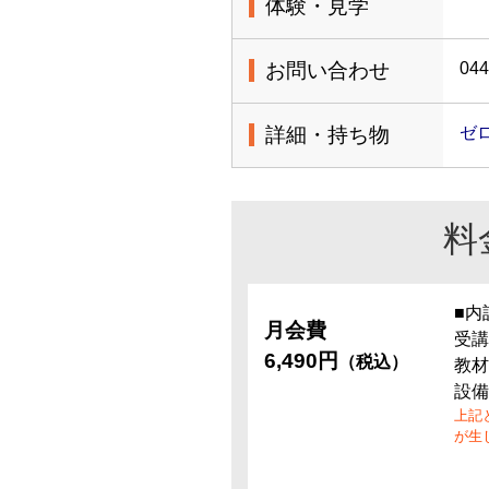
体験・見学
お問い合わせ
044
詳細・持ち物
ゼ
料
■内
月会費
受講
6,490円
（税込）
教材
設備
上記
が生