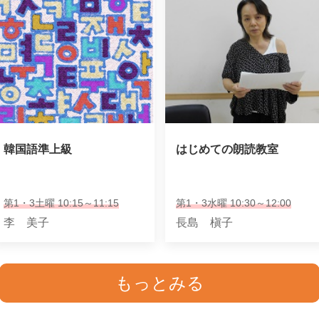
韓国語準上級
はじめての朗読教室
第1・3土曜 10:15～11:15
第1・3水曜 10:30～12:00
李 美子
長島 槇子
もっとみる