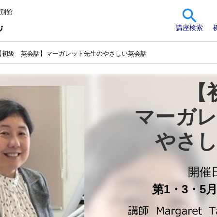
 別館
講座検索
【初級 英会話】マーガレット先生のやさしい英会話
【
マーガレ
やさし
開催
第1・3・5月曜