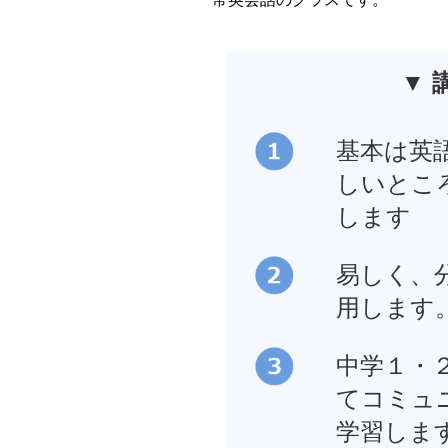
▼ 
基本は英
しいとこ
します
易しく、
用します
中学１・
てコミュ
学習しま