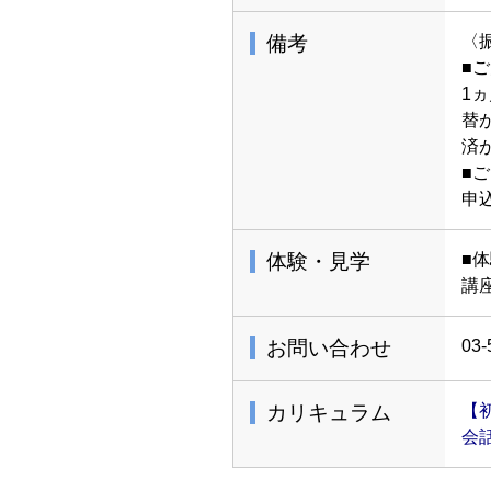
備考
〈
■
1
替
済
■
申
体験・見学
■
講
お問い合わせ
03-
カリキュラム
【
会