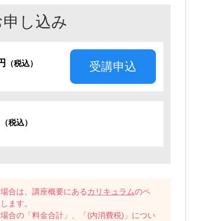
お申し込み
0円
（税込）
受講申込
円
（税込）
い場合は、講座概要にある
カリキュラム
のペ
たします。
場合の「料金合計」、「(内消費税)」につい