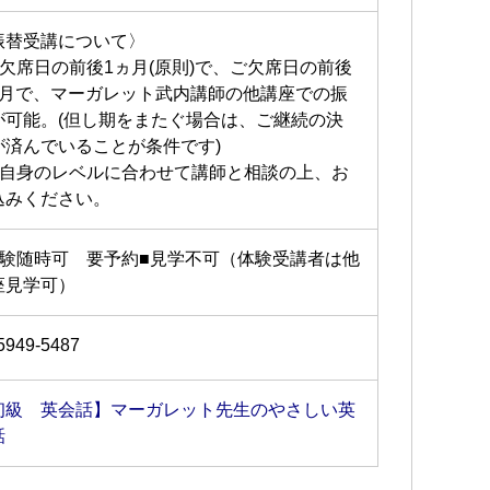
振替受講について〉
ご欠席日の前後1ヵ月(原則)で、ご欠席日の前後
ヵ月で、マーガレット武内講師の他講座での振
が可能。(但し期をまたぐ場合は、ご継続の決
が済んでいることが条件です)
ご自身のレベルに合わせて講師と相談の上、お
込みください。
体験随時可 要予約■見学不可（体験受講者は他
座見学可）
5949-5487
初級 英会話】マーガレット先生のやさしい英
話