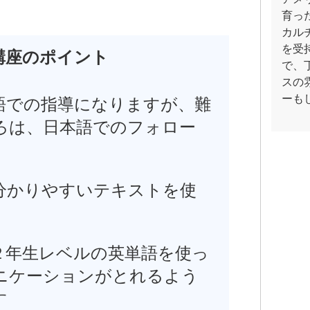
育っ
カル
を受
講座のポイント
で、
スの
ーも
語での指導になりますが、難
ろは、日本語でのフォロー
分かりやすいテキストを使
。
２年生レベルの英単語を使っ
ニケーションがとれるよう
す