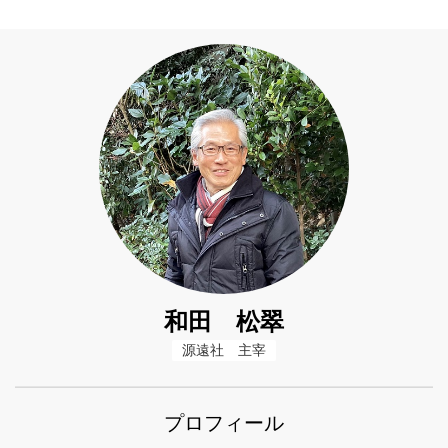
和田 松翠
源遠社　主宰
プロフィール