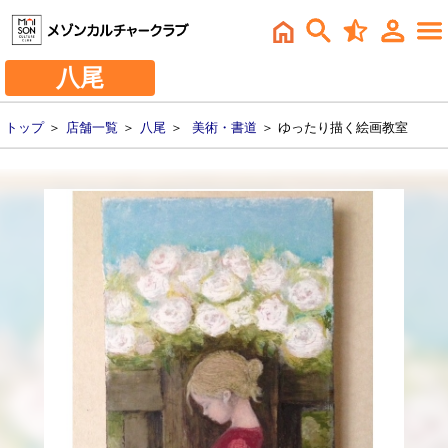
八尾
トップ
＞
店舗一覧
＞
八尾
＞
美術・書道
＞ ゆったり描く絵画教室