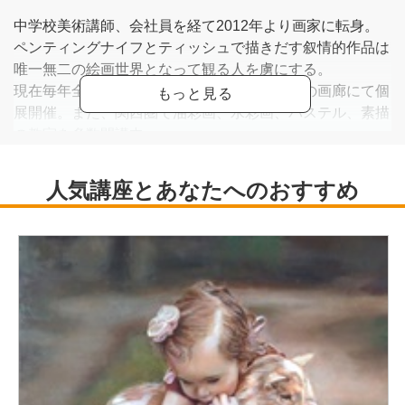
中学校美術講師、会社員を経て2012年より画家に転身。
ペンティングナイフとティッシュで描きだす叙情的作品は
唯一無二の絵画世界となって観る人を虜にする。
現在毎年全国有名百貨店や銀座、京都、大阪の画廊にて個
展開催。また、関西圏で油彩画、水彩画、パステル、素描
の教室を多数開講中。