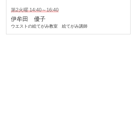
企業情報
- 会社情報
- サステナビリティ
- お取引先様ヘルプライン
- 個人情報保護方針
姉妹校のご案内