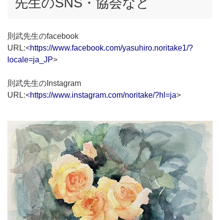
先生のSNS・協会など
則武先生のfacebook
URL:<
https://www.facebook.com/yasuhiro.noritake1/?
locale=ja_JP
>
則武先生のInstagram
URL:<
https://www.instagram.com/noritake/?hl=ja
>