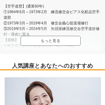
【空手道歴】(通算60年)
①1964年6月～1973年2月 練流修交会ピアス化粧品空手
道部
②1973年3月～2019年4月 修交会義心舘道場修行
③2019年5月～2024年5月 矢頭派練流修交会空手道於修
行・現在に至る
【資格】
①練流修交会空手道連合九段・範士・師範
②日本空手道連合会 段位九段・称号範士
③（公財）全日本空手道連盟段位公認六段
【指導歴】（通算50年)
①1973年10月～2013年10月 修交会義心館西淀川支部、
泉南支部、支部長
②2014年11月～2020年9月 修交会修義舘泉佐野支部長
③2020年10月～2024年5月修交会修和舘、舘長
④2008年5月7日（開講日）～2024年5月セブンカルチャ
ークラブ鳳 空手教室師範、現在に至る