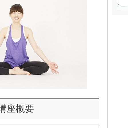
シニ
アナ
講座
アナ
講座
FR
身体
でサ
様々
出産
得、
す興
そこ
たく
講座概要
した
プデ
知識