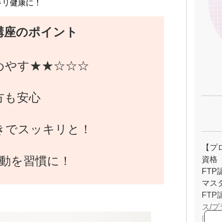
キリ健康に！
講座のポイント
めやす★★☆☆☆
方も安心
きでスッキリと！
【プ
運動を習慣に！
資格
FT
マス
FT
ス/
IY