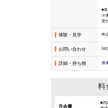
■体
※
受
体験・見学
申
お問い合わせ
042
詳細・持ち物
身
料
■内
月会費