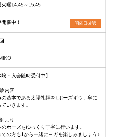
適で
火曜14:45～15:45
クラ
まず
評開催中！
身体
開催日確認
う。
4回
MIKO
体験・入会随時受付中】
体験内容
ガの基本である太陽礼拝を1ポーズずつ丁寧に
っていきます。
講師より
本のポーズをゆっくり丁寧に行います。
めての方も1から一緒にヨガを楽しみましょう♪