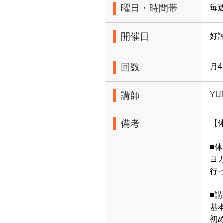
曜日・時間帯
毎週
開催日
好
回数
月
講師
YU
備考
【
■
ヨ
行
■
基
初