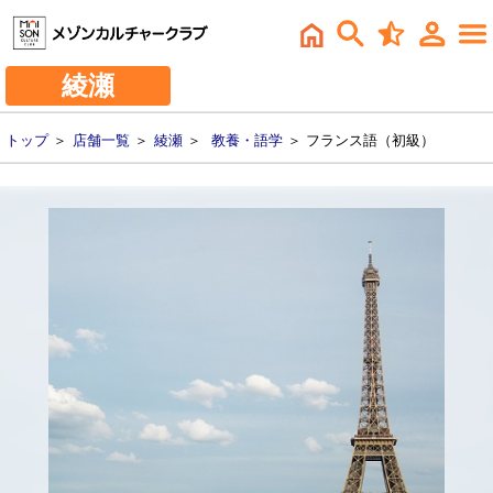
綾瀬
トップ
＞
店舗一覧
＞
綾瀬
＞
教養・語学
＞ フランス語（初級）