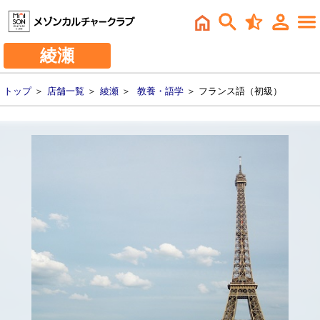
綾瀬
トップ
＞
店舗一覧
＞
綾瀬
＞
教養・語学
＞ フランス語（初級）