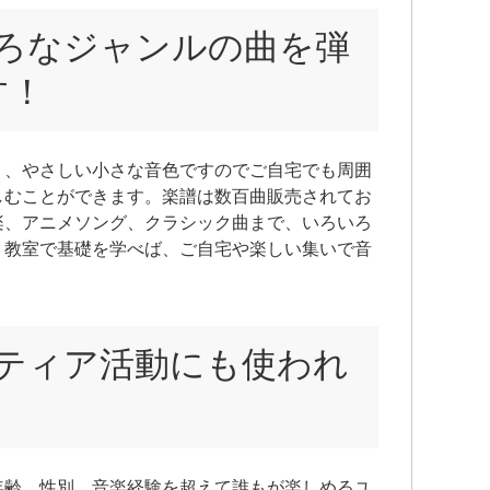
ハー
いろなジャンルの曲を弾
著書
編〉
す！
ープ
ない
ャラ
く、やさしい小さな音色ですのでご自宅でも周囲
日本
しむことができます。楽譜は数百曲販売されてお
<
http
楽、アニメソング、クラシック曲まで、いろいろ
。教室で基礎を学べば、ご自宅や楽しい集いで音
ンティア活動にも使われ
年齢、性別、音楽経験を超えて誰もが楽しめるユ