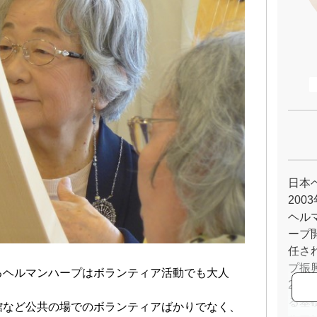
日本
20
ヘル
ープ
任さ
プ振
るヘルマンハープはボランティア活動でも大人
20
る基
館など公共の場でのボランティアばかりでなく、