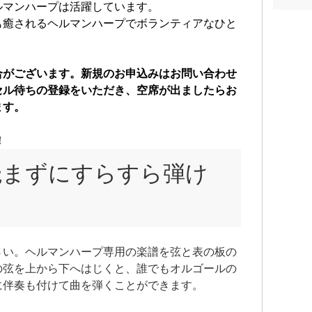
ルマ
ルマンハープは活躍しています。
『ヘ
も癒されるヘルマンハープでボランティアなひと
を音
プの
また
合がございます。新規のお申込みはお問い合わせ
楽表
セル待ちの登録をいただき、空席が出ましたらお
らも
ます。
プ・
自身
！
携わ
読まずにすらすら弾け
によ
学習
振興
ヘル
大切
さい。ヘルマンハープ専用の楽譜を弦と表の板の
楽器
の弦を上から下へはじくと、誰でもオルゴールの
が注
に伴奏も付けて曲を弾くことができます。
CD
で』