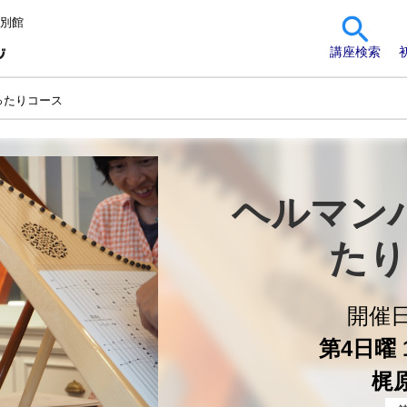
 別館
講座検索
ったりコース
ヘルマン
たり
開催
第4日曜 1
梶