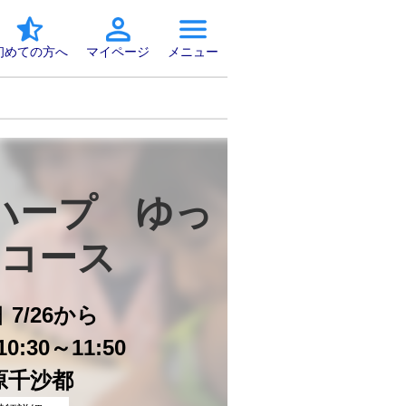
初めての方へ
マイページ
メニュー
ハープ　ゆっ
コース
日
7/26から
0:30～11:50
原千沙都