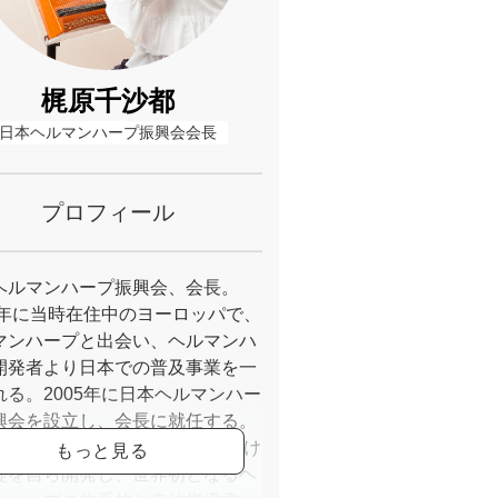
梶原千沙都
日本ヘルマンハープ振興会会長
プロフィール
ヘルマンハープ振興会、会長。
03年に当時在住中のヨーロッパで、
マンハープと出会い、ヘルマンハ
開発者より日本での普及事業を一
れる。2005年に日本ヘルマンハー
興会を設立し、会長に就任する。
12年に、ヘルマンハープ演奏におけ
礎を自ら開発し、世界初となるヘ