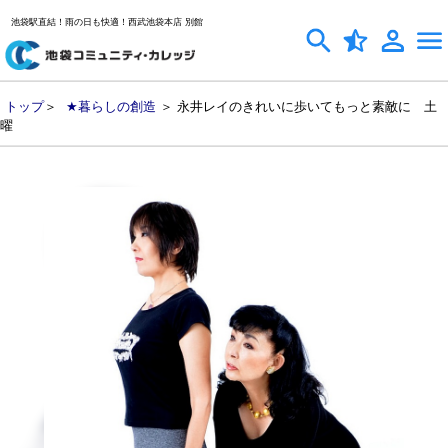
池袋駅直結！雨の日も快適！西武池袋本店 別館
トップ
＞
★暮らしの創造
＞ 永井レイのきれいに歩いてもっと素敵に 土
曜