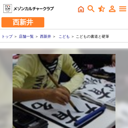
西新井
トップ
＞
店舗一覧
＞
西新井
＞
こども
＞ こどもの書道と硬筆