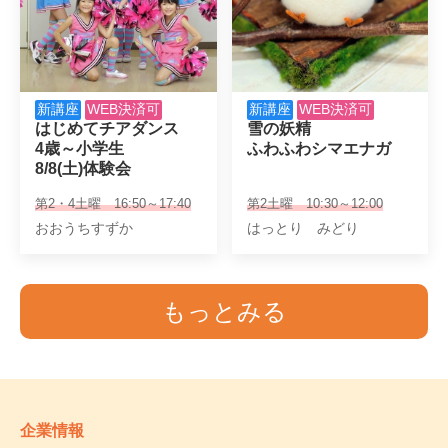
新講座
WEB決済可
新講座
WEB決済可
はじめてチアダンス

雪の妖精

4歳～小学生

ふわふわシマエナガ
8/8(土)体験会
第2・4土曜 16:50～17:40
第2土曜 10:30～12:00
おおうちすずか
はっとり みどり
もっとみる
企業情報