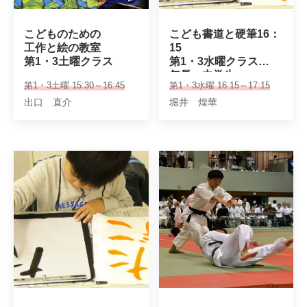
こどものための

こども書道と硬筆16：
工作と絵の教室

15

第1・3土曜クラス
第1・3水曜クラス

年長～中学生
第1・3土曜 15:30～16:45
第1・3水曜 16:15～17:15
出口 直介
堀井 煌華