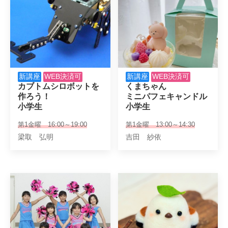
新講座
WEB決済可
新講座
WEB決済可
カブトムシロボットを

くまちゃん

作ろう！

ミニパフェキャンドル

小学生
小学生
第1金曜 16:00～19:00
第1金曜 13:00～14:30
梁取 弘明
吉田 紗依