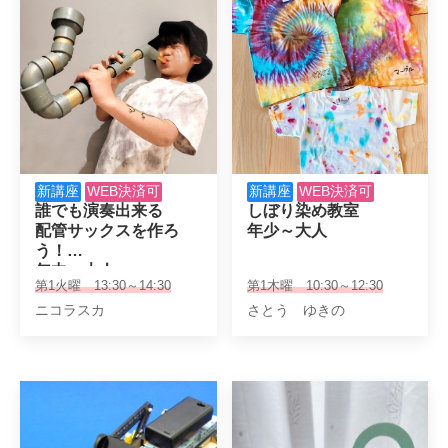
新講座
WEB決済可
新講座
WEB決済可
誰でも演奏出来る

しぼり染め教室

配管サックスを作ろ
年少～大人
う！

年中～大人
第1火曜 13:30～14:30
第1木曜 10:30～12:30
ニコラスカ
さとう ゆきの