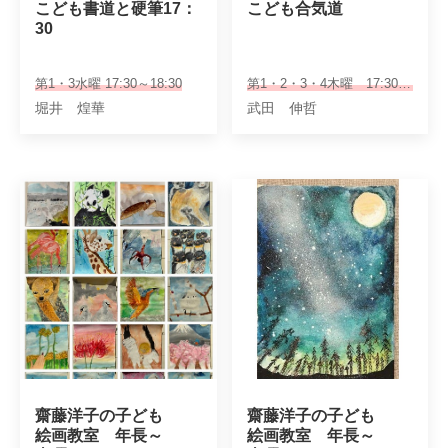
こども書道と硬筆17：
こども合気道
30
第1・3水曜 17:30～18:30
第1・2・3・4木曜 17:30～18:30
堀井 煌華
武田 伸哲
齋藤洋子の子ども

齋藤洋子の子ども

絵画教室　年長～

絵画教室　年長～
