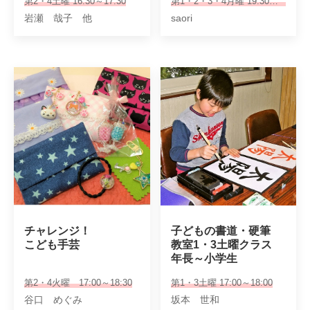
第2・4土曜 16:30～17:30
第1・2・3・4月曜 19:30～20:30
岩瀬 哉子 他
saori
チャレンジ！

子どもの書道・硬筆

こども手芸
教室1・3土曜クラス

年長～小学生
第2・4火曜 17:00～18:30
第1・3土曜 17:00～18:00
谷口 めぐみ
坂本 世和