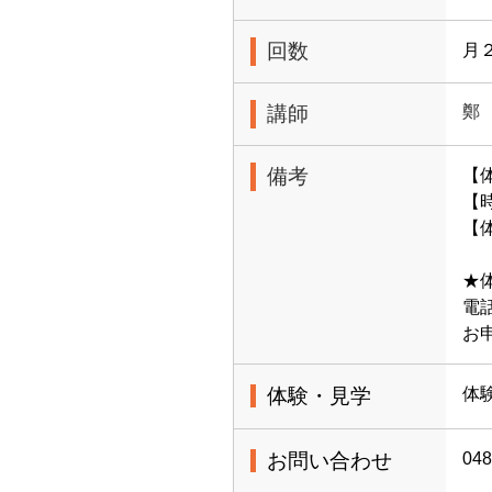
回数
月
講師
鄭
備考
【
【時
【体
★
電話
お
体験・見学
体
お問い合わせ
048