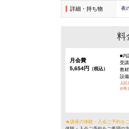
詳細・持ち物
夜
料
■内
月会費
受講
5,654円
（税込）
教材
設備
上記
が生
★講座の体験・入会ご予約を
体験・入会ご予約をご希望の